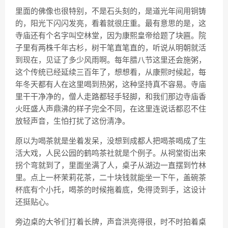
里面的佛像也很特别，不是石头刻的，是道光年间用铜铸
的，阳光下闪闪发亮，看着就很庄重。最有意思的是，这
寺庙还有个名字叫
空林堂
，因为
康熙皇帝
给题了块匾。院
子里有
两株千年古杉
，树干笔直笔直的，听说从明朝就活
到现在，见证了多少风雨啊。每年腊八节这里还会施粥，
这个传统已经延续三百年了，想想看，从康熙时候起，每
年冬天都有人在这里喝到热粥，这种坚持真不容易。寺庙
里干干净净的，僧人走路都轻手轻脚，和我们那边寺庙香
火旺盛人声鼎沸的样子完全不同，在这里连说话都忍不住
放轻声音，生怕打扰了这份清净。
原以为喝茶就是坐着发呆，没想到成都人把喝茶喝成了生
活大戏，人民公园的
鹤鸣茶社
就是个例子。从
祠堂街
出来
拐个弯就到了，里面坐满了人，桌子从湖边一直摆到竹林
里。点上一杯茉莉花茶，二十块钱就能坐一下午，盖碗茶
杯底有个小托，喝茶的时候拖着底，免得烫到手，这设计
还挺贴心。
旁边桌的大爷们打着长牌，声音洪亮得很，时不时拍着桌