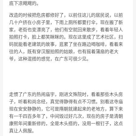
底下凉飕飕的。
改造的时候把危房都修好了，以前住这儿的居民说，以前
几十户挤在小房子里，下雨上厕所都要打伞，现在搬了新
家，老街也变漂亮了，他们有空就回来散步，看着年轻人
拍照打卡，脸上都笑眯眯的。现在这里成了艺术社区，扫
码就能看老建筑的故事，逛累了坐在路边喝咖啡，看着来
往的人，既有穿汉服拍照的姑娘，也有摇着蒲扇的老大
爷，这种混搭的感觉，在广东可很少见。
走惯了广东的热闹庙宇，刚进
文殊院
时，看着那些木头房
子，听着和尚念经，真觉得静得有点不习惯。别看这寺庙
现在安安静静的，它可是隋朝就建起来的老地方，算下来
有一千四百多年了，中间毁过好几次，现在的房子是清朝
康熙年间重新修的，全是木头搭的，没用一根钉子，这点
真让人佩服。