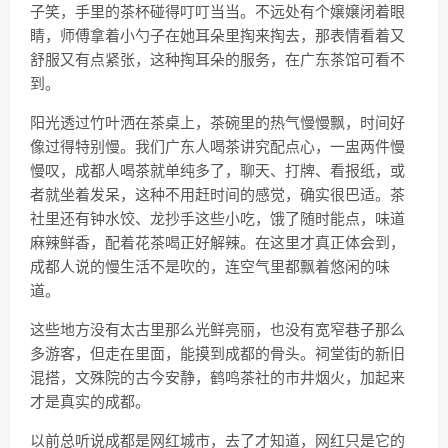
子笑，手里的茶杯碰得叮叮当当。不远处有个嬢嬢闭着眼
睛，师傅拿着小勺子在她耳朵里掏来掏去，那表情看着又
舒服又有点紧张，这种掏耳朵的服务，在广东茶馆可看不
到。
阳光透过竹叶洒在茶桌上，茶碗里的热气慢慢飘，时间好
像过得特别慢。我们广东人喝茶讲究配点心，一盅两件慢
慢叹，成都人喝茶就单纯多了，聊天、打牌、看报纸，或
者就坐着发呆，这种不用赶时间的感觉，确实很巴适。茶
社里还有
钟水饺、龙抄手
这些小吃，饿了随时能点，味道
麻辣鲜香
，配着花茶喝正好
解辣
。在这里才真正体会到，
成都人说的慢生活不是吹的，连空气里都飘着
悠闲
的味
道。
这些地方没有
太古里
那么光鲜亮丽，也没有
宽窄巷子
那么
多游客，但走在里面，能摸到成都的骨头。祠堂街的新旧
混搭，文殊院的古今安静，鹤鸣茶社的市井烟火，加起来
才是真实的成都。
以前总听说成都是网红城市，去了才知道，网红只是它的