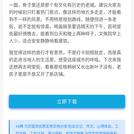
一面，骨子里还是那个有文化有历史的老城。建议大家去
的时候别只盯着热门景点，像这样的地方多走走，才能看
到不一样的风景。不用特意规划路线，随便拐进一条老
街，说不定就有惊喜。喝盖碗茶要选晴天的下午，逛祠堂
街最好傍晚去，能看到白天和晚上两种样子，文殊院早上
人少，适合安安静静地看建筑。
我觉得这样的旅行才有意思，不是打卡拍照就走，而是真
的走进当地人的生活里，感受这座城市的呼吸。下次来我
还想再去祠堂街，看看那些梧桐树又长出新叶子没有，老
房子里是不是又开了新店铺。
立即下载
98聘 为您提供优质实用文档分享!包含日记、作文、心得体会、工
作总结、工作计划、学习资料、职场文档等,为您写作提供指导和