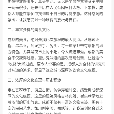
更懂得放慢脚步，享受生活。无论是早晨在宽窄巷子里喝
一碗盖碗茶，还是午后在人民公园里打太极、下象棋，成
都人都能在繁忙中找到属于自己的片刻宁静。这种悠闲的
氛围，让我感受到一种难得的放松与自在。
二、丰富多样的美食文化
成都的美食，绝对是我此次旅程的最大亮点。从麻辣火
锅、串串香，到龙抄手、兔头，每一道菜都带有浓郁的地
方特色。尤其是夜市上的小吃，令人流连忘返。成都的美
食不仅辣得过瘾，更讲究味道的层次感与创新，让我这个
“吃货”大呼过瘾。更令人惊喜的是，成都人对食材的讲究与
对味道的追求，彰显了这座城市深厚的饮食文化底蕴。
三、浓厚的文化底蕴与历史积淀
走在宽窄巷子、锦里古街，仿佛穿越时空，感受到成都深
厚的文化底蕴。这里的建筑风格古朴典雅，街头巷尾散发
着浓郁的历史气息。成都不仅有丰富的文物古迹，更有丰
富的民间艺术，如川剧变脸、蜀绣等，让我深刻体会到这