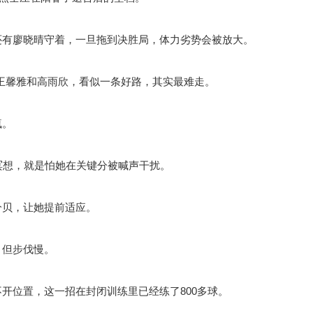
还有廖晓晴守着，一旦拖到决胜局，体力劣势会被放大。
了王馨雅和高雨欣，看似一条好路，其实最难走。
疯。
冥想，就是怕她在关键分被喊声干扰。
分贝，让她提前适应。
，但步伐慢。
开位置，这一招在封闭训练里已经练了800多球。