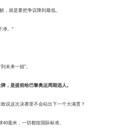
0帧，就是要把争议降到最低。
干净。”
看到未来一姐”。
金牌，是提前给巴黎奥运周期选人。
谁敢说这次决赛里不会站出下一个大满贯？
乓球40毫米，一切都按国际标准。