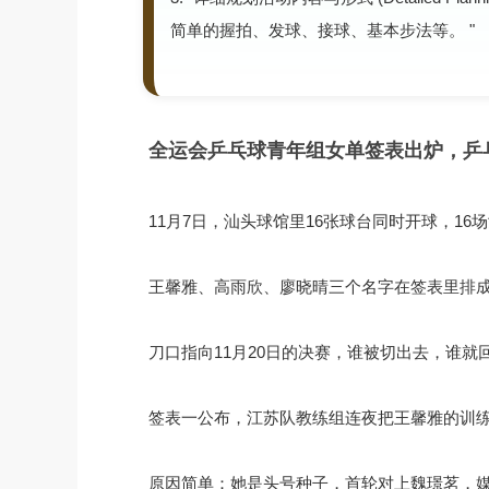
简单的握拍、发球、接球、基本步法等。 "
全运会乒乓球青年组女单签表出炉，乒
11月7日，汕头球馆里16张球台同时开球，1
王馨雅、高雨欣、廖晓晴三个名字在签表里排成
刀口指向11月20日的决赛，谁被切出去，谁就
签表一公布，江苏队教练组连夜把王馨雅的训
原因简单：她是头号种子，首轮对上魏璟茗，媒