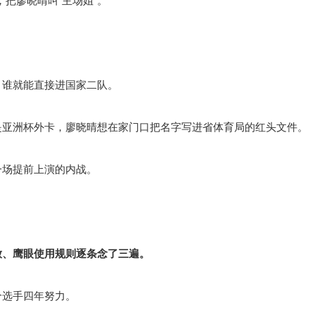
，把廖晓晴叫“主场姐”。
，谁就能直接进国家二队。
是亚洲杯外卡，廖晓晴想在家门口把名字写进省体育局的红头文件。
一场提前上演的内战。
放、鹰眼使用规则逐条念了三遍。
个选手四年努力。