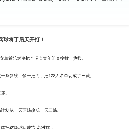
乓球将于后天开打！
6场女单首轮对决把全运会青年组直接推上热搜。
一条斜线，像一把刀，把128人名单切成了三截。
回家。
练计划从一天两练改成一天三练。
体把这场球写成“新老对抗”。