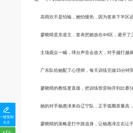
高雨欣不是怕输，她怕慢热，因为签表下半区
廖晓晴是东道主，签表把她放在4/4区，避开
主场观众一喊，球台声音会放大，对手越打越
广东队给她配了心理师，每天训练完做15分钟
廖晓晴的教练更直接，把训练馆音响开到比赛
她的对手杨惠泽来自辽宁队，正手弧圈质量高
一键复制
全文
廖晓晴的策略是打中路追身，让杨惠泽左右让不