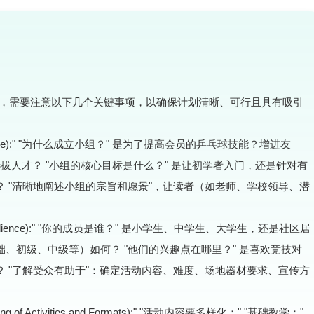
，需要注意以下几个关键事项，以确保计划清晰、可行且具有吸引
 Purpose):" "为什么成立小组？" 是为了提高会员的乒乓球技能？增进友
拔人才？ "小组的核心目标是什么？" 是让初学者入门，还是针对有
 "清晰地阐述小组的宗旨和愿景"，让读者（如老师、学校领导、潜
rget Audience):" "你的成员是谁？" 是小学生、中学生、大学生，还是社区居
、初级、中级等）如何？ "他们的兴趣点在哪里？" 是喜欢竞技对
 "了解受众有助于"：确定活动内容、难度、场地器材要求、宣传方
g of Activities and Formats):" "活动内容要多样化：" "基础教学："