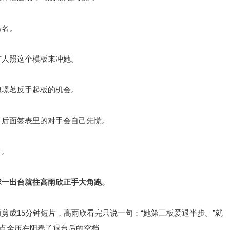
出名。
有人照这个模板来冲她。
魏璟茗反手起板的机会。
，后面签表里的对手会自己先慌。
子。
球一出台就往高雨欣正手大角跑。
剪成15分钟短片，高雨欣看完只说一句：“她第三板爱退半步。”就
点全压在阳春子退台后的空档。