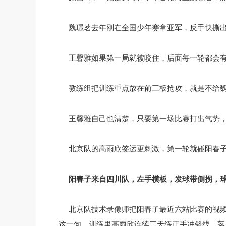
魏璟茗去年刚在全国少年赛拿亚军，反手快撕
王馨雅如果第一局就被咬住，后面每一轮都会
教练组把训练重点放在前三板抢攻，就是不给
王馨雅自己也清楚，只要第一场比赛打出气势
北京队的高雨欣签运更刺激，第一轮就碰阳春
阳春子来自四川队，左手横板，发球带侧拐，
北京队技术录像师把阳春子最近六站比赛的视频
这一句，训练里高雨欣连续三天练正手冲斜线，落