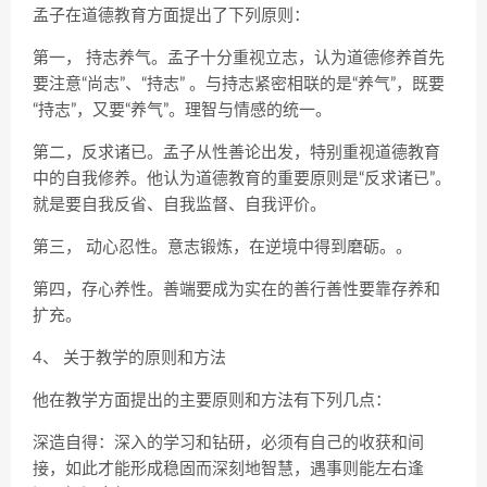
孟子在道德教育方面提出了下列原则：
第一， 持志养气。孟子十分重视立志，认为道德修养首先
要注意“尚志”、“持志” 。与持志紧密相联的是“养气”，既要
“持志”，又要“养气”。理智与情感的统一。
第二，反求诸已。孟子从性善论出发，特别重视道德教育
中的自我修养。他认为道德教育的重要原则是“反求诸已”。
就是要自我反省、自我监督、自我评价。
第三， 动心忍性。意志锻炼，在逆境中得到磨砺。。
第四，存心养性。善端要成为实在的善行善性要靠存养和
扩充。
4、 关于教学的原则和方法
他在教学方面提出的主要原则和方法有下列几点：
深造自得：深入的学习和钻研，必须有自己的收获和间
接，如此才能形成稳固而深刻地智慧，遇事则能左右逢