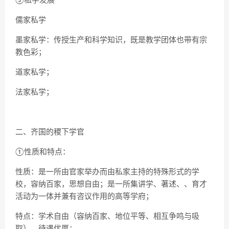
③私学发展
儒家私学
墨家私学：传授生产和科学知识，既是教学团体也带有宗
教色彩；
道家私学；
法家私学；
二、齐国的稷下学官
①性质和特点：
性质：是一所由官家举办而由私家主持的特殊形式的学
校，容纳百家，思想自由；是一所集讲学、著述、、育才
活动为一体并兼有咨议作用的高等学府；
特点：学术自由（容纳百家、地位平等、相互争鸣与吸
取）、待遇优厚；