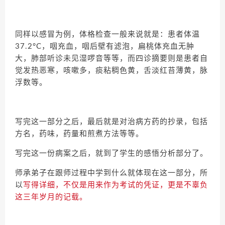
同样以感冒为例，体格检查一般来说就是：患者体温
37.2°C，咽充血，咽后壁有滤泡，扁桃体充血无肿
大，肺部听诊未见湿啰音等等，而四诊摘要则是患者自
觉发热恶寒，咳嗽多，痰粘稠色黄，舌淡红苔薄黄，脉
浮数等。
写完这一部分之后，最后就是对治病方药的抄录，包括
方名，药味，药量和煎煮方法等等。
写完这一份病案之后，就到了学生的感悟分析部分了。
师承弟子在跟师过程中学到什么就体现在这一部分，所
以
写得详细，不仅是用来作为考试的凭证，更是不辜负
这三年岁月的记载。