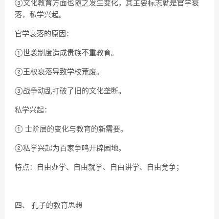
③文化教育方面也随之发生变化，其主要标志就是官学衰
落，私学兴起。
官学衰落的原因：
①世袭制度造成贵族不重教育。
②王权衰落导致学校荒废。
③战争动乱打破了旧的文化垄断。
私学兴起：
① 士阶层的变化与教育的新需要。
②私学兴起为百家争鸣开辟园地。
特点：自由办学、自由就学、自由讲学、自由竞争；
四、 孔子的教育思想