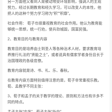
另一方面他又看到人是被动地受环境影响，强调人的主观
努力，经过长期教育和经久学习，可以改变人的本性，他
把人的这种个努力学习称为“积”“积靡”。
社会作用： 荀子也很重视教育的社会作用。他认为教育能
够统一思想，统一行劝，使兵劲城固，国富民强。
2、教育目的与教育内容
教育目的是培养由士到圣人等各种治术人材，要求教育培
养推行礼法的“贤能之士”，或者说具有儒家学者身份且长于
治国理政的各级官僚。
教育内容就是诗、书、礼、乐、春秋。
在教育内容方面特别值得注意的是，荀子非常重视乐教。
荀、孟教学不同主张：
3、荀子和孟子的关于教学的理论、原则和方法也有许多不
同的特点。
孟子主张“内发”，荀子主张“外向”。