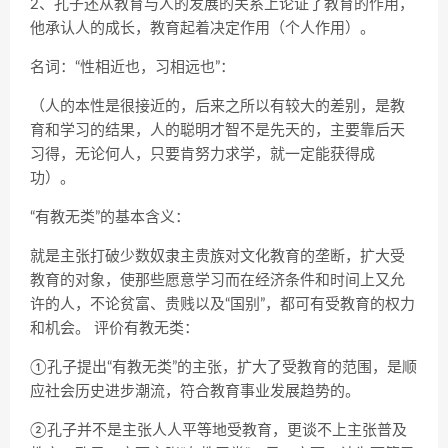
2、孔子还从教育与人的发展的关系上论证了教育的作用，
他承认人的成长，教育起着决定作用（个人作用）。
名词：“性相近也，习相远也”：
（人的本性是很接近的，后来之所以有较大的差别，是教
育和学习的结果，人的聪明才智不是先天的，主要靠后天
习得，无论何人，只要肯努力求学，就一定能获得成
功）。
“有教无类”的基本含义：
就是主张打破少数奴隶主贵族对文化教育的垄断，扩大受
教育的对象，使那些愿意学习而在经济条件和时间上又允
许的人，不论贫富、贵贱以及“国别”，都可有受教育的权力
和机会。 评价有教无类：
①孔子提出“有教无类”的主张，扩大了受教育的范围，是顺
应社会历史进步潮流，符合教育事业发展趋势的。
②孔子并不是主张人人平等地受教育，更谈不上主张普及