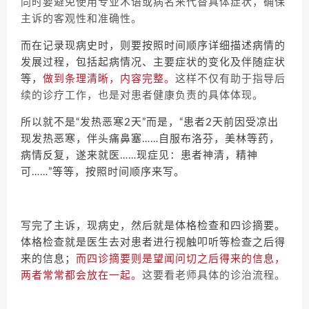
同时要避免使用专业术语或病名来代替具体症状，确保
主诉的客观性和准确性。
而在记录现病史时，则要按照时间顺序详细描述病情的
发展过程，包括起病情况、主要症状的变化及伴随症状
等，
做到条理清晰，内容完整。
这样不仅有助于指导后
续的诊疗工作，也是对患者健康负责的具体体现。
所以就不是“发热恶寒2天”而是，“患者2天前因受凉出
现发热恶寒，伴头痛鼻塞……自服布洛芬，美林等药，
病情反复，遂来就医……现症见：患者神清，精神
可……”等等，按照时间顺序来写。
写完了主诉，现病史，然后就是体格检查和四诊摘要。
体格检查就是医生去对患者进行视触叩听等检查之后得
来的信息；
而四诊摘要则是望闻问切之后得来的信息，
两者常常都会放在一起。
这要看老师具体的诊治流程。