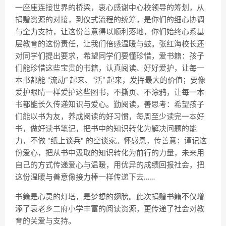
一座座连接世界的桥梁，衷心感谢中心校领导的筹划，从
捐赠资源的对接，到仪式流程的统筹，是你们的细心协调
与全力支持，让这份善意得以顺利落地，你们始终心系基
层教育的这份责任，让我们倍感温暖与鼓。张红海校长还
对同学们提出要求，希望同学们要懂珍惜，爱书籍：孩子
们能珍惜这些宝贵的书籍，认真阅读、好好爱护，让每一
本书都能 “流动” 起来、“活” 起来，发挥最大的价值；要像
爱护眼睛一样爱护这些图书，不撕页、不涂鸦，让每一本
书都能长久传递知识与爱心。勤阅读，善思考：希望孩子
们能以书为友，养成阅读的好习惯，每周至少读完一本好
书，做好读书笔记，把书中的知识转化为解决问题的能
力，不做 "纸上谈兵" 的空谈家。怀感恩，传善意：谨记这
份爱心，把从书中汲取的知识转化为前行的力量，未来用
自己的方式传递爱心与温暖，用优异的成绩回报社会，把
这份温暖与善意像接力棒一样传递下去……
书籍是心灵的灯塔，是梦想的翅膀。此次捐赠书籍不仅增
添了袁老乡二府小学丰富的阅读资源，更传递了社会对教
育的关爱与支持。