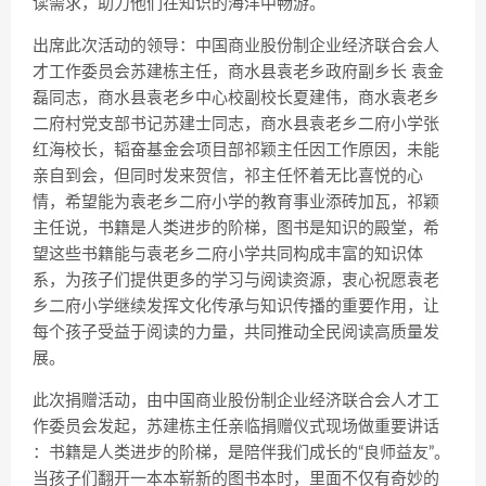
读需求，助力他们在知识的海洋中畅游。
出席此次活动的领导：中国商业股份制企业经济联合会人
才工作委员会苏建栋主任，商水县袁老乡政府副乡长 袁金
磊同志，商水县袁老乡中心校副校长夏建伟，商水袁老乡
二府村党支部书记苏建士同志，商水县袁老乡二府小学张
红海校长，韬奋基金会项目部祁颖主任因工作原因，未能
亲自到会，但同时发来贺信，祁主任怀着无比喜悦的心
情，希望能为袁老乡二府小学的教育事业添砖加瓦，祁颖
主任说，书籍是人类进步的阶梯，图书是知识的殿堂，希
望这些书籍能与袁老乡二府小学共同构成丰富的知识体
系，为孩子们提供更多的学习与阅读资源，衷心祝愿袁老
乡二府小学继续发挥文化传承与知识传播的重要作用，让
每个孩子受益于阅读的力量，共同推动全民阅读高质量发
展。
此次捐赠活动，由中国商业股份制企业经济联合会人才工
作委员会发起，苏建栋主任亲临捐赠仪式现场做重要讲话
：书籍是人类进步的阶梯，是陪伴我们成长的“良师益友”。
当孩子们翻开一本本崭新的图书本时，里面不仅有奇妙的