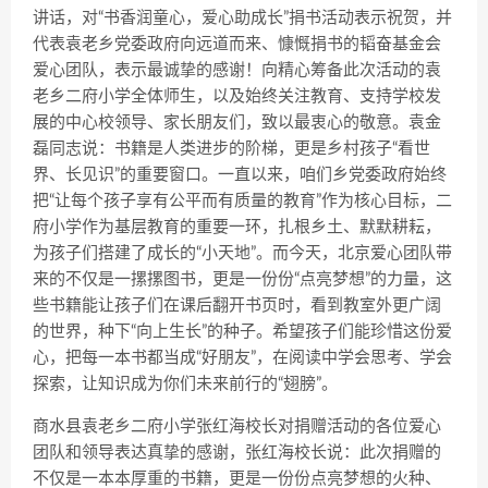
讲话，对“书香润童心，爱心助成长”捐书活动表示祝贺，并
代表袁老乡党委政府向远道而来、慷慨捐书的韬奋基金会
爱心团队，表示最诚挚的感谢！向精心筹备此次活动的袁
老乡二府小学全体师生，以及始终关注教育、支持学校发
展的中心校领导、家长朋友们，致以最衷心的敬意。袁金
磊同志说：书籍是人类进步的阶梯，更是乡村孩子“看世
界、长见识”的重要窗口。一直以来，咱们乡党委政府始终
把“让每个孩子享有公平而有质量的教育”作为核心目标，二
府小学作为基层教育的重要一环，扎根乡土、默默耕耘，
为孩子们搭建了成长的“小天地”。而今天，北京爱心团队带
来的不仅是一摞摞图书，更是一份份“点亮梦想”的力量，这
些书籍能让孩子们在课后翻开书页时，看到教室外更广阔
的世界，种下“向上生长”的种子。希望孩子们能珍惜这份爱
心，把每一本书都当成“好朋友”，在阅读中学会思考、学会
探索，让知识成为你们未来前行的“翅膀”。
商水县袁老乡二府小学张红海校长对捐赠活动的各位爱心
团队和领导表达真挚的感谢，张红海校长说：此次捐赠的
不仅是一本本厚重的书籍，更是一份份点亮梦想的火种、