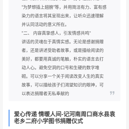
“为梦想插上翅膀”等，并用简洁有力、富有感
染力的语言将其呈现出来，让听众迅速理解
并认同活动的意义所在。
"二、 内容真挚感人，引发情感共鸣"
讲话的灵魂在于真情实感。无论是感谢捐赠
者，还是讲述受助者故事，或是描绘阅读的
美好，都要用真诚的笔触，朴实的语言去打
动人心。避免空洞的口号和生硬的数字堆
砌。可以分享一个关于阅读改变人生的真实
故事，可以描绘孩子们渴望知识的眼神，可
以表达捐赠者无私奉献的
爱心传递 情暖人间-记河南周口商水县袁
老乡二府小学图书捐赠仪式