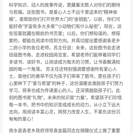
科学知识、动人的故事传说，更藏着无数人对你们的期待
与祝福，这些图书，是爱心人士不远千里送来的“精神食
粮”，是帮助你们打开世界大门的“金钥匙”。以前，你们可
能好奇“宇宙有多大多美”“小动物们有什么秘密”，现在，这
些答案就藏在眼前的书页里；以后，你们想知道的、想探
索的，都能在阅读中找到方向。并真切提出要感谢袁老乡
二府小学的各位老师。苏主任说：未来，这些图书会走进
班级图书角、走进校园阅览室，希望老师们能带着同学们
多读书、读好书，让阅读成为每天的习惯，让书香飘满校
园的每一个角落。 苏主任还特别强调要感谢所有爱心人
士，是他们的善举不仅为孩子们带来了图书，更在孩子们
心里种下了“爱与希望”的种子，这份温暖会激励孩子们努力
学习，将来也成为传递爱心的人。还深情鼓励孩子们，此
刻的图书是“礼物”，未来的知识是“力量”。希望孩子们珍惜
每一本书，把书中的知识变成成长的动力，从小立下远大
志向，用阅读丰富心灵，用努力改变人生，不辜负这份沉
甸甸的爱心！
商水县袁老乡政府领导袁金磊同志在捐赠仪式上做了重要