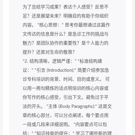
为了总结学习成果？表达个人感受？反思不
足？还是展望未来？明确目的有助于你组织
内容。 "核心思想：" 思考你最想通过这篇作
文传达的信息是什么？是急诊工作的挑战与
魅力？是团队协作的重要性？是个人能力的
提升？还是对生命的敬畏？
"2. 结构清晰，逻辑严谨：" "标准结构建
议：" "引言 (Introduction):" 简要介绍参加急
诊专科培训的背景、时间、目的或意义。 可
以用一两句精炼的话点明培训的核心内容或
你写作的核心感受，引出下文。避免过于平
淡的开头。 "主体 (Body Paragraphs):" 这是文
章的核心部分，可以分点阐述，每个要点用
一段或几段来详细说明。 "内容要点可以包
括：" "知识技能的提升：" 学习了哪些新的理