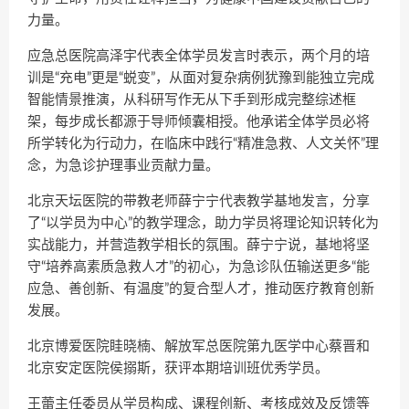
力量。
应急总医院高泽宇代表全体学员发言时表示，两个月的培
训是“充电”更是“蜕变”，从面对复杂病例犹豫到能独立完成
智能情景推演，从科研写作无从下手到形成完整综述框
架，每步成长都源于导师倾囊相授。他承诺全体学员必将
所学转化为行动力，在临床中践行“精准急救、人文关怀”理
念，为急诊护理事业贡献力量。
北京天坛医院的带教老师薛宁宁代表教学基地发言，分享
了“以学员为中心”的教学理念，助力学员将理论知识转化为
实战能力，并营造教学相长的氛围。薛宁宁说，基地将坚
守“培养高素质急救人才”的初心，为急诊队伍输送更多“能
应急、善创新、有温度”的复合型人才，推动医疗教育创新
发展。
北京博爱医院眭晓楠、解放军总医院第九医学中心蔡晋和
北京安定医院侯搦斯，获评本期培训班优秀学员。
王蕾主任委员从学员构成、课程创新、考核成效及反馈等