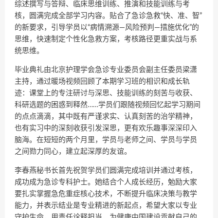
综述撰写与答辩、临床思维训练、推演和技能训练与考
核，圆满完成全部学习内容。贴合了急诊急救“快、准、智”
的新要求，引导学员以“病情溯源—风险预判—措施优化”的
思维，快速制定个性化急救方案，考核路径更重实战与系
统思维。
毕业典礼由北京护理学会急诊专业委员会副主任委员梁潇
主持，通过暖场视频回顾了本期学习班的相识和成长轨
迹：课堂上的专注研讨与深思、技能训练的刻苦与收获、
科研选题的困惑到释然……学员们跟随视频回忆起学习期间
的点点滴滴，其中既有严谨求实、认真刻苦的治学精神，
也有实习中的深刻收获引发深思，更有欢乐趣事深深印入
脑海。在短短的两个月里，学员与老师之间、学员与学员
之间勠力同心，建立起深厚的友谊。
李春燕秘书长首先祝贺学员们圆满完成培训并通过考核，
成功成为急诊专科护士。她结合个人成长经历，勉励大家
要扎实掌握急危重症核心技术，不断提升临床决策与教学
能力，并表示结业是专业精进的新起点，希望大家以专业
守护生命，用责任诠释担当，为健康中国建设贡献自己的