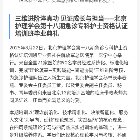
临床科室延伸，实现急救护理质量同质化提升。
三维进阶淬真功 见证成长与担当——北京
护理学会第十八期急诊专科护士资格认证
培训班毕业典礼
2025年8月22日，北京护理学会第十八期急诊专科护士资
格认证培训班毕业典礼在解放军总医院第一医学中心举
行。来自全国71家医院的90名学员经过系统化、标准化培
训，完成“理论筑基—实践砺能—智能协同”三维进阶考核，
为急诊护理队伍注入新生力量。北京护理学会秘书长李春
燕、专委会主任委员王蕾，以及专委会副主任委员、秘
书、青年委员和来自北京13家培训基地的临床带教老师共
同见证这一庄重而充满意义的时刻。
本期培训以“理念前沿化、技术精准化、决策智能化、服务
人文化”为导向，延续“理论筑基、实践砺能”的核心理念，
在四周系统理论学习与四周临床实战训练的基础上，进一
步升级培养体系。学员们历经核心理论学习与考核、科研