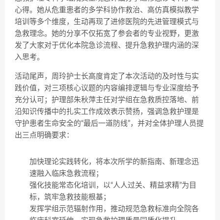
心得。她从危重患者的多学科协作救治、高仿真模拟教学
培训等多个维度，生动再现了进修医院的先进管理模式与
急救理念。她的分享不仅拓宽了参会者的专业视野，更激
发了大家对于优化本院急诊流程、提升急救护理内涵的深
入思考。
活动尾声，周玲护士长高度肯定了本次活动的及时性与实
践价值，对三项核心议题的内容编排逻辑与专业深度给予
充分认可；护理部朱秋萍主任对学组在急救质控落地、前
沿知识传播中的扎实工作成效表示赞扬，强调急救护理是
守护患者生命安全的“最后一道防线”，并对全体护理人员提
出三点明确要求：
加快理论实践转化，将本次所学的新指南、新理念迅
速融入临床急救流程；
强化技能常态化培训，以“人人过关、精益求精”为目
标，筑牢急救技能根基；
发挥学组示范辐射作用，推动规范急救标准向全院各