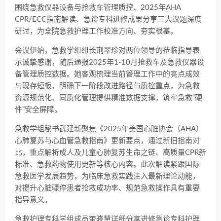
围绕急救仪器设备与抢救车管理质控、2025年AHA
CPR/ECC指南解读、急诊专科进修成果分享三大议题深度
研讨，为全院急救护理工作校准方向、夯实根基。
会议伊始，急救学组组长荆翠珍对两位领导的莅临指导表
示诚挚感谢，随后通报2025年1-10月抢救车及急救仪器设
备管理质控数据。她客观梳理当前管理工作中的亮点成效
与现存短板，明确下一阶段改进路径与质控重点，为急救
资源规范化、同质化管理提供精准数据支撑，筑牢急救“硬
件”安全屏障。
急救学组秘书武建新聚焦《2025年美国心脏协会（AHA）
心肺复苏与心血管急救指南》更新要点，通过新旧指南对
比，重点解析成人及儿童心肺复苏生命之链、高质量CPR新
标准、急救药物使用更新等核心内容。此次解读紧跟国际
急救医学发展趋势，为临床急救实践注入最新理论动能，
对提升心脏骤停患者抢救成功率、规范急救操作具有重要
指导意义。
急救护理专科学组成员奎晓慧详细分享进修急诊专科护理