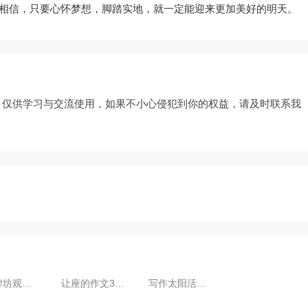
相信，只要心怀梦想，脚踏实地，就一定能迎来更加美好的明天。
，仅供学习与交流使用，如果不小心侵犯到你的权益，请及时联系我
写作牌坊观后感小技巧请记住这五点。（
让座的作文300字如何写我教你。（精选让
写作太阳活动对地球的影响小技巧请记住