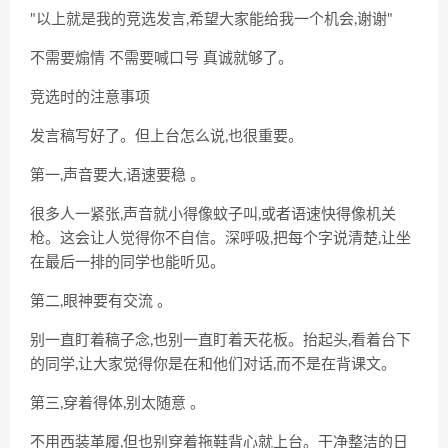
"以上就是我的竞选发言,希望大家能给我一个机会,谢谢"
不需要煽情 不需要喊口号 真诚就够了。
竞选时的注意事项
发言稿写好了。但上台怎么说,也很重要。
第一,声音要大,语速要稳
。
很多人一紧张,声音就小得像蚊子叫,或者语速快得像机关
枪。这会让人觉得你不自信。深呼吸,把每个字说清楚,让坐
在最后一排的同学也能听见。
第二,眼神要有交流
。
别一直盯着稿子念,也别一直盯着天花板。抬起头,看着台下
的同学,让大家觉得你是在和他们对话,而不是在背课文。
第三,穿着得体,别太随意
。
不用西装革履,但也别穿着拖鞋背心就上台。干净整洁的日