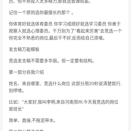
历、但不想投入太多精力,那就选普通班委。
记住一个原则选你最擅长的那个
。
你体育好就选体育委员 你学习成绩好就选学习委员 你善于
观察人就选心理委员。千万别为了"看起来厉害"去竞选一个
你完全不熟悉的岗位,最后干不好,反而给自己添堵。
发言稿万能模板
竞选发言稿不需要多华丽。但一定要有结构。
第一部分自我介绍
姓名、来自哪里、竞选什么岗位 这部分用20秒说清楚就行,
别啰嗦。
比如："大家好,我叫李明,来自河南郑州,今天我竞选的岗位
是班长"
简单、直接,不拖泥带水。