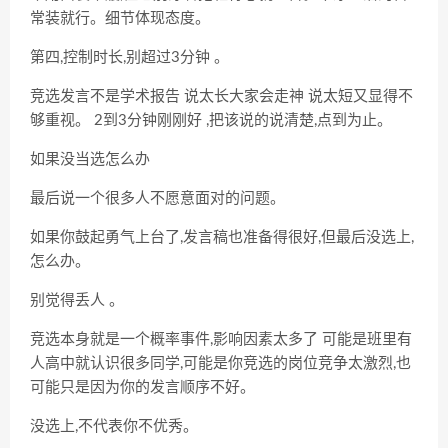
常装就行。细节体现态度。
第四,控制时长,别超过3分钟
。
竞选发言不是学术报告 说太长大家会走神 说太短又显得不
够重视。
2到3分钟刚刚好
,把该说的说清楚,点到为止。
如果没当选怎么办
最后说一个很多人不愿意面对的问题。
如果你鼓起勇气上台了,发言稿也准备得很好,但最后没选上,
怎么办。
别觉得丢人
。
竞选本身就是一个概率事件,影响因素太多了 可能是班里有
人高中就认识很多同学,可能是你竞选的岗位竞争太激烈,也
可能只是因为你的发言顺序不好。
没选上,不代表你不优秀。