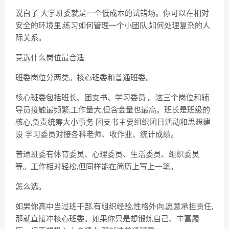
说白了 大学班委就是一个低成本的试错场。你可以在相对
安全的环境里,练习如何管理一个小团队,如何处理复杂的人
际关系。
竞选什么岗位最合适
班委岗位分两类。核心班委和普通班委。
核心班委包括班长、团支书、学习委员
。这三个岗位和辅
导员接触最频繁,工作量大,但含金量也最高。班长是班级的
核心,负责统筹大小事务 团支书主要组织团日活动和思想建
设 学习委员对接各科老师、收作业、统计成绩。
普通班委有体育委员、心理委员、生活委员、组织委员
等。工作相对轻松,但同样能在简历上写上一笔。
怎么选。
如果你高中当过班干部,有组织经验,性格外向,愿意承担责任,
那就直接冲核心班委。如果你只是想锻炼自己、丰富履