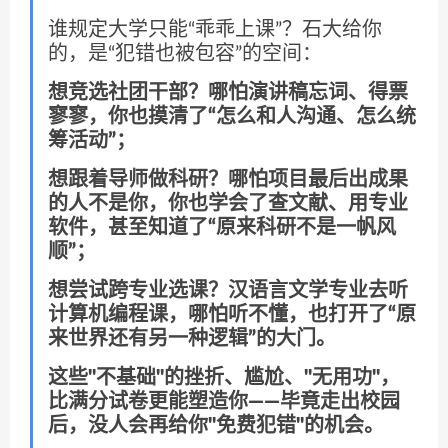
谁规定大学只能“乖乖上课”？石大给你
的，是“犯错也被包容”的空间：
想竞选社团干部？哪怕演讲稿忘词、得票
寥寥，你也摸清了“怎么和人沟通、怎么统
筹活动”；
想跟着导师做科研？哪怕项目最后出成果
的人不是你，你也学会了查文献、用专业
软件，甚至知道了“原来科研不是一帆风
顺”；
想尝试跨专业选课？汉语言文学专业去听
计算机编程课，哪怕听不懂，也打开了“原
来世界还有另一种逻辑”的大门。
这些"不基础"的挫折、尴尬、"无用功"，
比满分试卷更能塑造你——毕竟走出校园
后，没人会再给你"免费犯错"的机会。