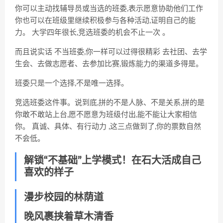
你可以主动找辅导员或当选的班委,表示愿意协助他们工作
你也可以在班级里继续积极参与各种活动,证明自己的能
力。
大学四年很长,竞选班委的机会不止一次
。
而且说实话 不当班委,你一样可以过得很精彩 去社团、去学
生会、去做志愿者、去参加比赛,锻炼能力的渠道多得是。
班委只是一个选择,不是唯一选择。
竞选班委这件事。说到底,拼的不是人脉、不是关系,拼的是
你敢不敢站上台,愿不愿意为班级付出,能不能让大家相信
你。
真诚、具体、有行动力
,这三点做到了,你的票数自然
不会低。
解锁“不基础”上学模式！在石大活成自己
喜欢的样子
漫步校园的林荫道
晚风裹挟着草木清香