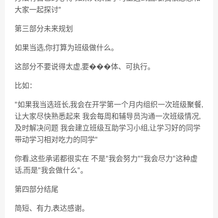
大家一起探讨"
第三部分未来规划
如果当选,你打算为班级做什么。
这部分不要说得太虚,要���体、可执行。
比如：
"如果我当选班长,我会在开学第一个月内组织一次班级聚餐,
让大家尽快熟悉起来 我会每周和辅导员沟通一次班级情况,
及时解决问题 我会建立班级互助学习小组,让学习好的同学
带动学习相对吃力的同学"
你看,这些承诺都很实在 不是"我会努力""我会尽力"这种虚
话,而是"我会做什么"。
第四部分结尾
简短、有力,表达感谢。