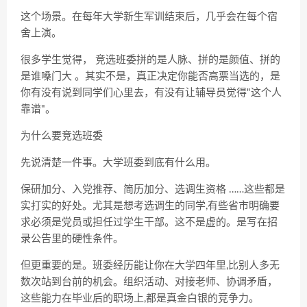
这个场景。在每年大学新生军训结束后，几乎会在每个宿
舍上演。
很多学生觉得，
竞选班委拼的是人脉、拼的是颜值、拼的
是谁嗓门大
。其实不是，真正决定你能否高票当选的，是
你有没有说到同学们心里去，有没有让辅导员觉得"这个人
靠谱"。
为什么要竞选班委
先说清楚一件事。大学班委到底有什么用。
保研加分、入党推荐、简历加分、选调生资格
……这些都是
实打实的好处。尤其是想考选调生的同学,有些省市明确要
求必须是党员或担任过学生干部。这不是虚的。是写在招
录公告里的硬性条件。
但更重要的是。班委经历能让你在大学四年里,比别人多无
数次站到台前的机会。组织活动、对接老师、协调矛盾，
这些能力在毕业后的职场上,都是真金白银的竞争力。