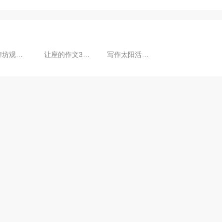
写作牌坊观后感小技巧请记住这五点。（
让座的作文300字如何写我教你。（精选让
写作太阳活动对地球的影响小技巧请记住