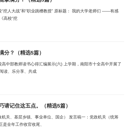
挖人大战”和“职业跳槽教授” 原标题： 我的大学老师们 ——有感
《高校“挖
满分？（精选5篇）
校高中部教师读书心得汇编展示(六) 上学期，南阳市十全高中开展了
同阅读、乐分享、共成
巧请记住这五点。（精选5篇）
政机关、基层乡镇、事业单位、国企） 发言稿一：党政机关（统筹
前正是全年工作收官收尾、