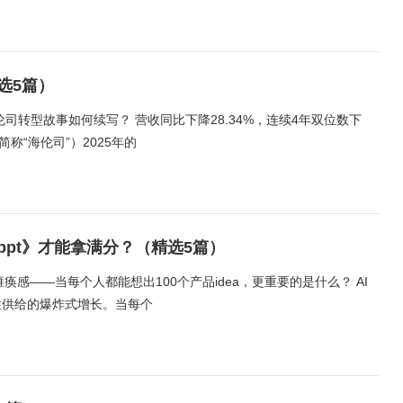
选5篇）
司转型故事如何续写？ 营收同比下降28.34%，连续4年双位数下
称“海伦司”）2025年的
pt》才能拿满分？（精选5篇）
痪感——当每个人都能想出100个产品idea，更重要的是什么？ AI
性供给的爆炸式增长。当每个