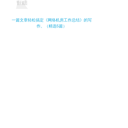
一篇文章轻松搞定《网络机房工作总结》的写
作。（精选5篇）
精心挑选《新起点 心得体会》相关文章文案。
（精选5篇）
手把手教你写《医药公司活动主题》,（精选5
篇）