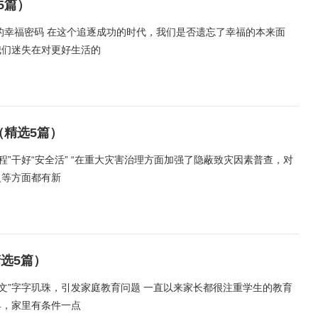
5篇）
的幸福密码 在这个追逐成功的时代，我们是否遗忘了幸福的本来面
我们迷失在对更好生活的
（精选5篇）
程”干好“安全活” “在重大灾害治理方面加强了隐蔽致灾因素普查，对
火等方面都有新
选5篇）
作文”字字玑珠，引发家庭教育问题 一直以来家长都很注重学生的教育
具，家里有条件一点