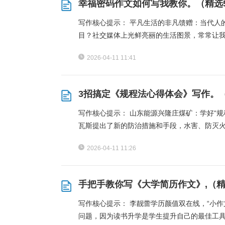
幸福密码作文如何写我教你。（精选
写作核心提示： 平凡生活的非凡馈赠：当代人
目？社交媒体上光鲜亮丽的生活图景，常常让
2026-04-11 11:41
3招搞定《规程法心得体会》写作。
写作核心提示： 山东能源兴隆庄煤矿：学好“规
瓦斯提出了新的防治措施和手段，水害、防灭
2026-04-11 11:26
手把手教你写《大学简历作文》,（精
写作核心提示： 李靓蕾学历颜值双在线，“小
问题，因为读书升学是学生提升自己的最佳工